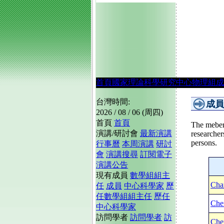
首頁
國家理論科學研究中心
物理組
成
台灣時間:
成員
2026 / 08 / 06 (周四)
首頁
首頁
The mebers
演講/研討會
最新演講
researcher
persons.
行事曆
本周演講
研討
會
演講搜尋
訂閱電子
演講公告
現有成員
數學組組主
Cha
任
成員
中心科學家
歷
任數學組組主任
歷任
Che
中心科學家
訪問學者
訪問學者
訪
Che