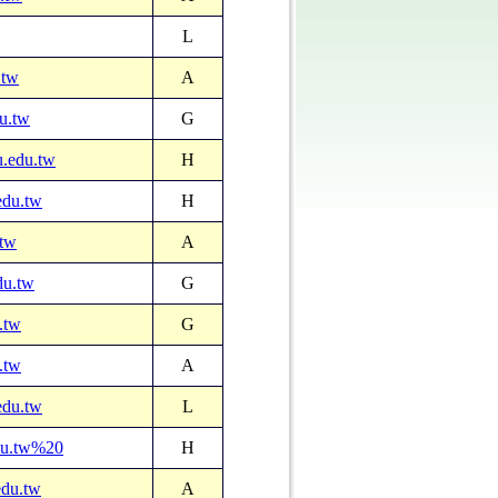
L
.tw
A
u.tw
G
.edu.tw
H
edu.tw
H
.tw
A
du.tw
G
.tw
G
.tw
A
edu.tw
L
du.tw%20
H
du.tw
A