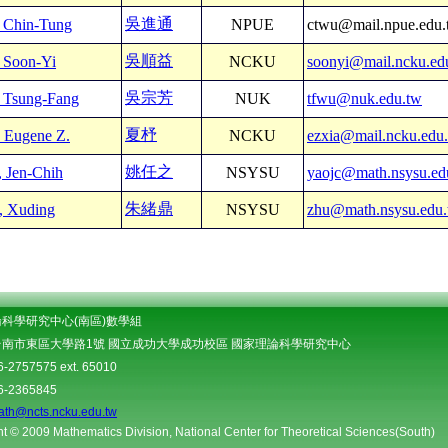
吳進通
 Chin-Tung
NPUE
ctwu@mail.npue.edu.
吳順益
 Soon-Yi
NCKU
soonyi@mail.ncku.ed
吳宗芳
 Tsung-Fang
NUK
tfwu@nuk.edu.tw
夏杼
, Eugene Z.
NCKU
ezxia@mail.ncku.edu
姚任之
, Jen-Chih
NSYSU
yaojc@math.nsysu.ed
朱緒鼎
, Xuding
NSYSU
zhu@math.nsysu.edu
科學研究中心(南區)數學組
南市東區大學路1號 國立成功大學成功校區 國家理論科學研究中心
2757575 ext. 65010
-2365845
ath@ncts.ncku.edu.tw
t © 2009 Mathematics Division, National Center for Theoretical Sciences(South)