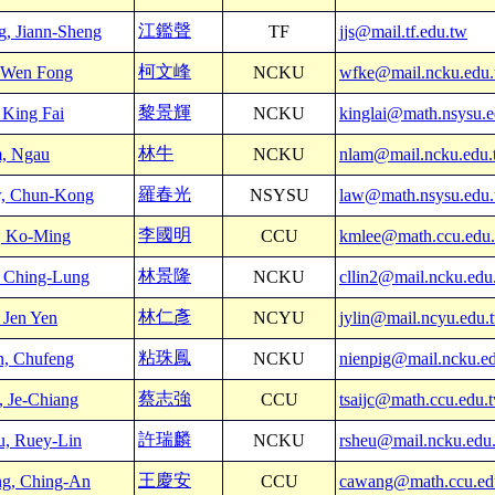
江鑑聲
g, Jiann-Sheng
TF
jjs@mail.tf.edu.tw
柯文峰
 Wen Fong
NCKU
wfke@mail.ncku.edu
黎景輝
 King Fai
NCKU
kinglai@math.nsysu.e
林牛
, Ngau
NCKU
nlam@mail.ncku.edu.
羅春光
, Chun-Kong
NSYSU
law@math.nsysu.edu
李國明
, Ko-Ming
CCU
kmlee@math.ccu.edu
林景隆
, Ching-Lung
NCKU
cllin2@mail.ncku.edu
林仁彥
 Jen Yen
NCYU
jylin@mail.ncyu.edu.
粘珠鳳
n, Chufeng
NCKU
nienpig@mail.ncku.e
蔡志強
, Je-Chiang
CCU
tsaijc@math.ccu.edu.
許瑞麟
u, Ruey-Lin
NCKU
rsheu@mail.ncku.edu
王慶安
g, Ching-An
CCU
cawang@math.ccu.ed