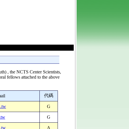
th) , the NCTS Center Scientists,
ral fellows attached to the above
代碼
ail
.tw
G
.tw
G
.tw
A