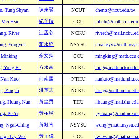
陳東賢
n, Tung Shyan
NCUT
chents@ncut.edu.tw
紀美珍
, Mei Hsiu
CCU
mhchi@math.ccu.edu
江孟蓉
ang, River
NCKU
riverch@mail.ncku.ed
蔣永延
ang, Yungyen
NSYSU
chiangyy@math.nsysu
余文卿
, Minking
CCU
mingking@math.ccu.
方永富
g, Yung Fu
NCKU
fang@math.ncku.edu
何南國
 Nan Kuo
NTHU
nankuo@math.nthu.e
洪英志
g, Ying Ji
NCKU
hong@math.ncku.edu
黃皇男
ng, Huang Nan
THU
nhuang@mail.thu.edu
黃柏嶧
ng, Po Yi
NCKU
pyhuang@mail.ncku.
黃毅青
g, Ngai-Ching
NSYSU
wong@math.nsysu.e
黃子偉
ng, Tzy-Wei
CCU
twhwang@math.ccu.e