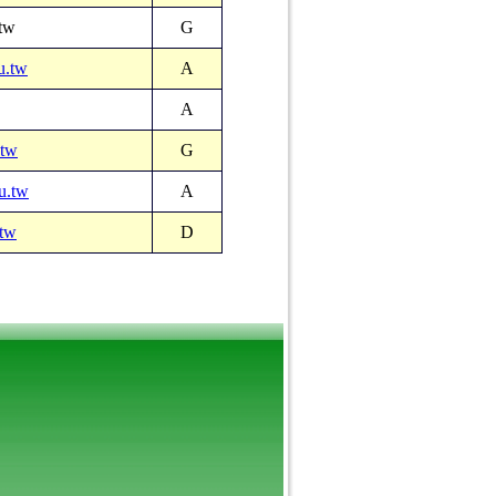
tw
G
u.tw
A
A
.tw
G
u.tw
A
.tw
D