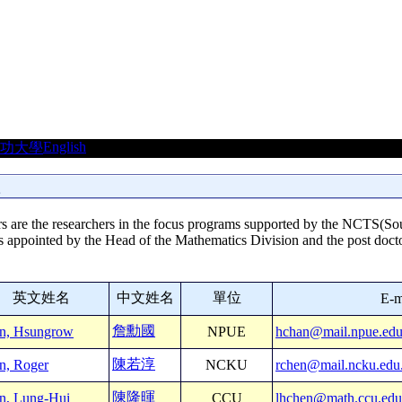
English
功大學
 are the researchers in the focus programs supported by the NCTS(Sou
s appointed by the Head of the Mathematics Division and the post docto
英文姓名
中文姓名
單位
E-m
詹勳國
n, Hsungrow
NPUE
hchan@mail.npue.edu
陳若淳
n, Roger
NCKU
rchen@mail.ncku.edu
陳隆暉
n, Lung-Hui
CCU
lhchen@math.ccu.edu