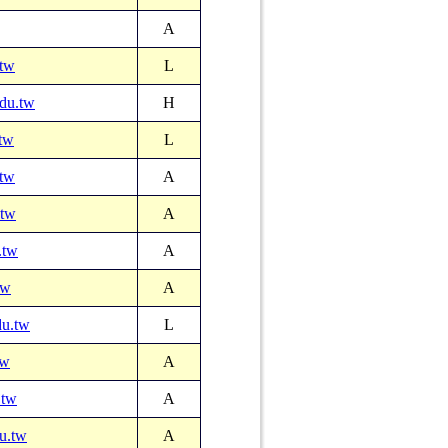
A
.tw
L
du.tw
H
tw
L
.tw
A
.tw
A
.tw
A
tw
A
du.tw
L
tw
A
.tw
A
u.tw
A