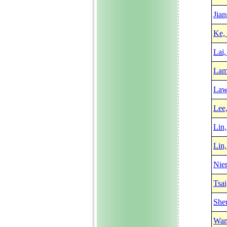
Jian
Ke,
Lai,
Lam
Law
Lee
Lin
Lin,
Nie
Tsai
She
Wan