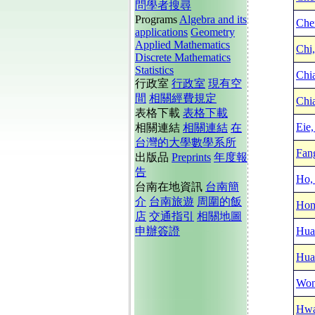
問學者搜尋
Programs
Algebra and its
Che
applications
Geometry
Applied Mathematics
Chi
Discrete Mathematics
Statistics
Chi
行政室
行政室
現有空
間
相關經費規定
Chi
表格下載
表格下載
Eie
相關連結
相關連結
在
台灣的大學數學系所
Fan
出版品
Preprints
年度報
告
Ho,
台南在地資訊
台南簡
介
台南旅遊
周圍的飯
Hon
店
交通指引
相關地圖
申辦簽證
Hua
Hua
Won
Hwa