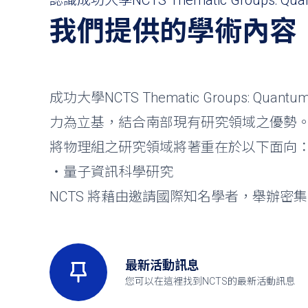
認識成功大學NCTS Thematic Groups: Quantu
我們提供的學術內容
成功大學NCTS Thematic Groups: Qu
力為立基，結合南部現有研究領域之優勢
將物理組之研究領域將著重在於以下面向
・量子資訊科學研究
NCTS 將藉由邀請國際知名學者，舉辦
最新活動訊息
您可以在這裡找到NCTS的最新活動訊息