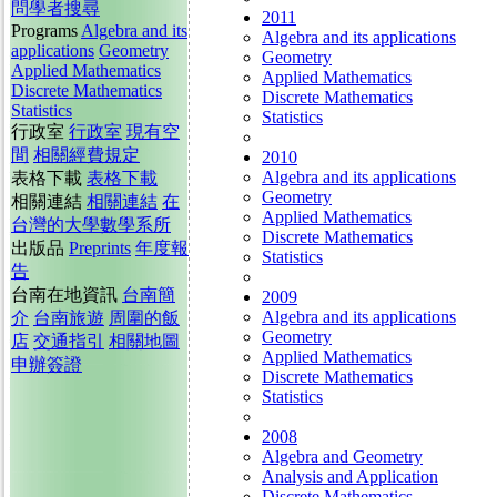
問學者搜尋
2011
Programs
Algebra and its
Algebra and its applications
applications
Geometry
Geometry
Applied Mathematics
Applied Mathematics
Discrete Mathematics
Discrete Mathematics
Statistics
Statistics
行政室
行政室
現有空
間
相關經費規定
2010
Algebra and its applications
表格下載
表格下載
Geometry
相關連結
相關連結
在
Applied Mathematics
台灣的大學數學系所
Discrete Mathematics
出版品
Preprints
年度報
Statistics
告
台南在地資訊
台南簡
2009
Algebra and its applications
介
台南旅遊
周圍的飯
Geometry
店
交通指引
相關地圖
Applied Mathematics
申辦簽證
Discrete Mathematics
Statistics
2008
Algebra and Geometry
Analysis and Application
Discrete Mathematics