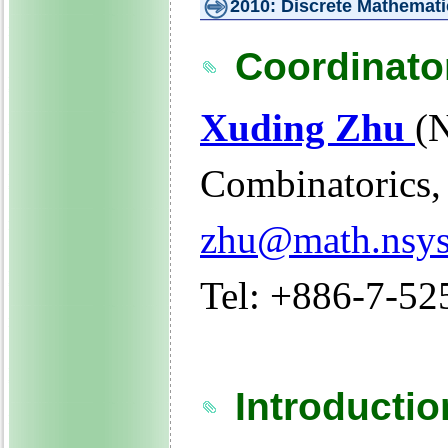
2010:
Discrete Mathemati
Coordinat
Xuding Zhu
(
Combinatorics,
zhu@math.nsys
Tel: +886-7-52
Introductio