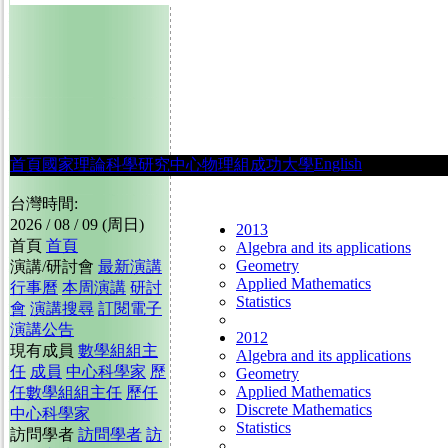
English
首頁
國家理論科學研究中心
物理組
成功大學
台灣時間:
2026 / 08 / 09 (周日)
2013
首頁
首頁
Algebra and its applications
Geometry
演講/研討會
最新演講
Applied Mathematics
行事曆
本周演講
研討
Statistics
會
演講搜尋
訂閱電子
演講公告
2012
現有成員
數學組組主
Algebra and its applications
任
成員
中心科學家
歷
Geometry
Applied Mathematics
任數學組組主任
歷任
Discrete Mathematics
中心科學家
Statistics
訪問學者
訪問學者
訪