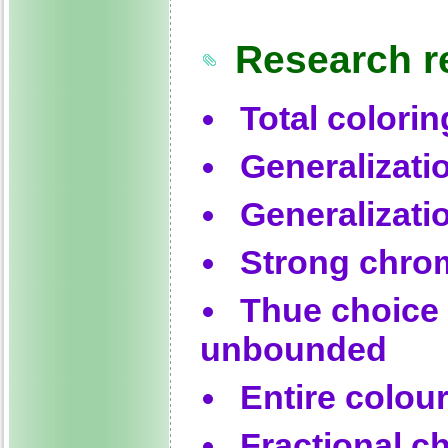
Research r
Total colorin
Generalizati
Generalizati
Strong chrom
Thue choice 
unbounded
Entire colou
Fractional c